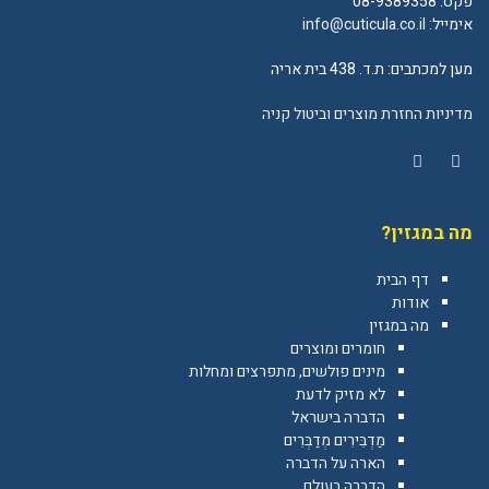
פקס: 08-9389358
אימייל:
info@cuticula.co.il
מען למכתבים: ת.ד. 438 בית אריה
מדיניות החזרת מוצרים וביטול קניה
YouTube
Facebook
מה במגזין?
דף הבית
אודות
מה במגזין
חומרים ומוצרים
מינים פולשים, מתפרצים ומחלות
לא מזיק לדעת
הדברה בישראל
מַדְבִּירִים מְדַבְּרִים
הארה על הדברה
הדברה בעולם