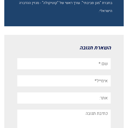
בחברת "מגן סביבתי". עורך ראשי של "קוטיקולה" - מגזין ההדברה
הישראלי.
השארת תגובה
שם:*
אימייל*
אתר:
תגובה