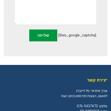
[bws_google_captcha]
יצירת קשר
עורך אחראי: טל ויינברג
למשוב, הצעות ופרסום בכתב העת
טלפון:
076-5437473