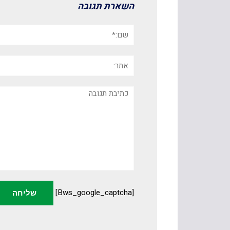
השארת תגובה
שם:*
אתר:
תגובה
[bws_google_captcha]