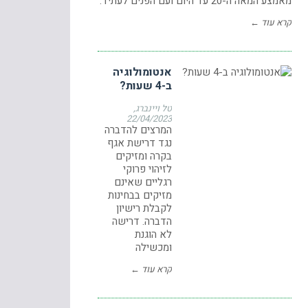
מאמצע המאה ה-20 עד היום ועם הפנים לעתיד.
קרא עוד ←
אנטומולוגיה
ב-4 שעות?
טל ויינברג
22/04/2023
המרצים להדברה
נגד דרישת אגף
בקרה ומזיקים
לזיהוי פרוקי
רגליים שאינם
מזיקים בבחינות
לקבלת רישיון
הדברה. דרישה
לא הוגנת
ומכשילה
קרא עוד ←