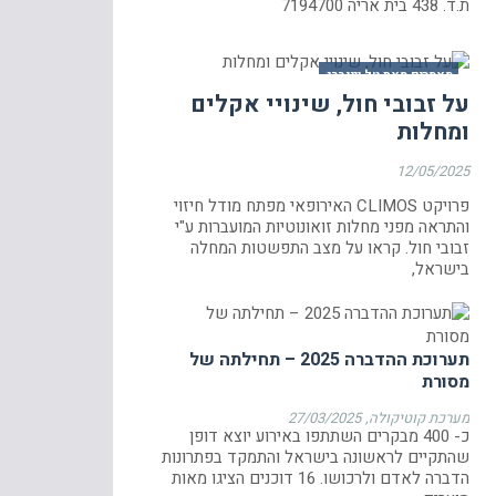
ת.ד. 438 בית אריה 7194700
מאמרים מאת טל ויינברג
על זבובי חול, שינויי אקלים
ומחלות
12/05/2025
פרויקט CLIMOS האירופאי מפתח מודל חיזוי
והתראה מפני מחלות זואונוטיות המועברות ע"י
זבובי חול. קראו על מצב התפשטות המחלה
בישראל,
תערוכת ההדברה 2025 – תחילתה של
מסורת
מערכת קוטיקולה
27/03/2025
כ- 400 מבקרים השתתפו באירוע יוצא דופן
שהתקיים לראשונה בישראל והתמקד בפתרונות
הדברה לאדם ולרכושו. 16 דוכנים הציגו מאות