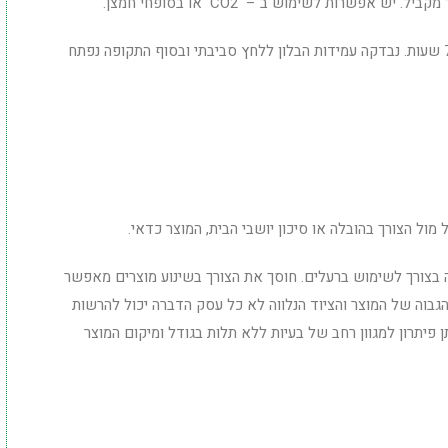
 אפשרות לשימוש ב – CO2 או בסופחי חמצן.
: הוכנסו חרקי מחסן לבלון למשך 72 שעות. נבדקה עמידות הבלון ללחץ סביבתי ובסוף התקופה נפתח
 מול הצורך בהובלה או סיכון יושבי הבית, המוצר כדאי.
ה בצורך לשימוש ברעלים. חוסך את הצורך בשינוע מוצרים מאפשר
הגבוה של המוצר והציוד הנלווה לא כל עסק הדברה יכול להרשות
ן פיתרון למגוון רחב של בעיות ללא תלות בגודל ומיקום המוצר