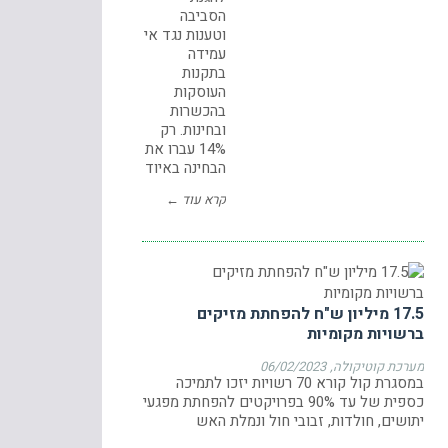
הסביבה
וטענות נגד אי
עמידה
בתקנות
העוסקות
בהכשרות
ובחינות. רק
14% עברו את
הבחינה באיוד
קרא עוד ←
17.5 מיליון ש"ח להפחתת מזיקים
ברשויות מקומיות
מערכת קוטיקולה
06/02/2023
במסגרת קול קורא 70 רשויות יזכו לתמיכה
כספית של עד 90% בפרויקטים להפחתת מפגעי
יתושים, חולדות, זבובי חול ונמלת האש