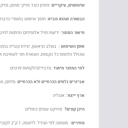
שימושים, עיקריים:
פתרון כנגד מזיקי מחסן, מזיק
הבשורה שהוא מביא:
חוסך שימוש בחומרי הדברה 
תיאור המוצר:
יריעות פויל אלומיניום הניתנות לח
אופן השימוש :
בשלב הראשון, יצירת קובייה בהת
שכולל הלחמת כל הקצוות, השארת חור לשאיבת אוויר, החדרת CO2
למי המוצר מיועד
: מדבירים/לקוחות פרטים
אביזרים נלווים הכרחיים ולא הכרחיים
: מלחם, מספרי
ארץ ייצור:
אנגליה
היכן קונים?
פרויקט שמים כחולים
מחירים:
משתנה לפי הגודל. לדוגמה, 1 ק"ב לקובייה מוכנה 150 ₪