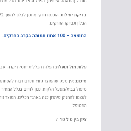
מוגבל (התאמה אישית). הפויל עמיד יותר מכל מוצר מקביל. יש
בדיקת יעילות
הבלון ונבדקו החרקים.
התוצאה
– 100 אחוז תמותה בקרב החרקים.
עלות מול תועלת
: העלות הכללית יחסית יקרה, אבל
סיכום
: אין ספק שהמוצר נחוץ ותורם רבות להפחת
טיפול בבית/מפעל הלקוח. נכון להיום בגלל המחיר 
לעצמו להחזיק פיתרון כזה בארגז הכלים. המוצר נות
המטופל.
ציון בין 0 ל 10
: 7