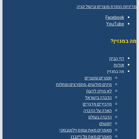
מדיניות החזרת מוצרים וביטול קניה
Facebook
YouTube
מה במגזין?
דף הבית
אודות
מה במגזין
חומרים ומוצרים
מינים פולשים, מתפרצים ומחלות
לא מזיק לדעת
הדברה בישראל
מַדְבִּירִים מְדַבְּרִים
הארה על הדברה
הדברה בעולם
יתושים
מאמרים מאת עמוס וילמובסקי
מאמרים מאת טל ויינברג