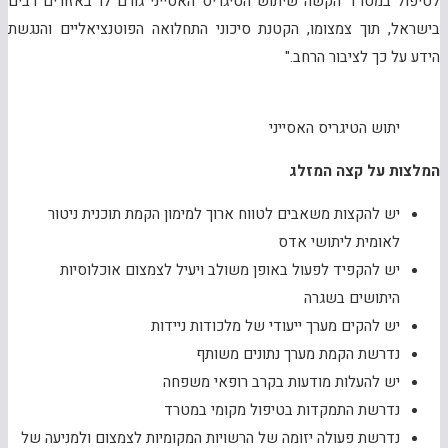
לטיפול במטרד הקשה שיתוש הטיגריס האסייני גורם לו באזורים רבים
בישראל, תוך צמצומו, הקטנת סיכוני התחלואה הפוטנציאליים והנגשת
הידע על כך לציבור הרחב."
יתוש הטיגריס האסייני
המלצות על קצה המזלג
יש להקצות משאבים לטווח ארוך למימון הקמת תוכנית ניטור
לאומית ליתושי אדס
יש להקפיד לפעול באופן משולב ויעיל לצמצום אוכלוסיות
היתושים בשגרה
יש להקים מערך ייעודי של מלכודות ניידות
נדרשת הקמת מערך נתונים משותף
יש להעלות מודעות בקרב רופאי משפחה
נדרשת התמקדות בטיפול מקומי במטרד
נדרשת פעולה יזומה של הרשויות המקומיות לצמצום ולמניעה של