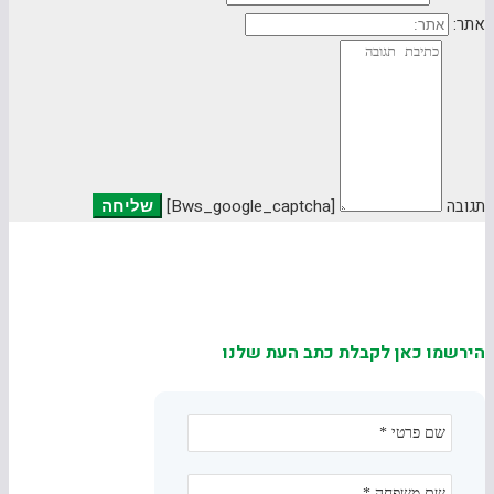
אתר:
תגובה
[bws_google_captcha]
הירשמו כאן לקבלת כתב העת שלנו