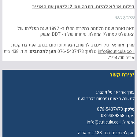
כילות או לא להיות. כתבה מס' 2: לישון עם האוייב
02/12/2022
מאה ואחת שנות מלחמה במלריה החלו ב- 1897 שנת הפללתו של
האנופלס כמחולל המחלה, פיתוחו של ה- DDT הנשק
עורך אחראי:
טל ויינברג למשוב, הצעות ופרסום בכתב העת צרו קשר:
info@cuticula.co.il
טלפון: 076-5437473
מען למכתבים:
ת.ד. 438 בית
אריה 7194700
יצירת קשר
עורך אחראי: טל ויינברג
למשוב, הצעות ופרסום בכתב העת
טלפון:
076-5437473
פקס: 08-9389358
אימייל:
info@cuticula.co.il
מען למכתבים: ת.ד. 438 בית אריה