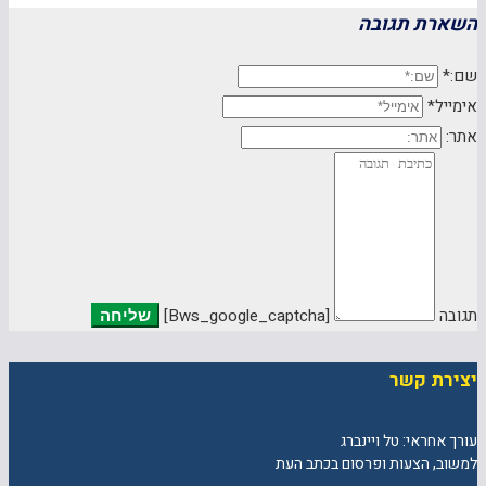
השארת תגובה
שם:*
אימייל*
אתר:
תגובה
[bws_google_captcha]
יצירת קשר
עורך אחראי: טל ויינברג
למשוב, הצעות ופרסום בכתב העת