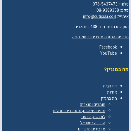
טלפון:
076-5437473
פקס: 08-9389358
אימייל:
info@cuticula.co.il
מען למכתבים: ת.ד. 438 בית אריה
מדיניות החזרת מוצרים וביטול קניה
Facebook
YouTube
מה במגזין?
דף הבית
אודות
מה במגזין
חומרים ומוצרים
מינים פולשים, מתפרצים ומחלות
לא מזיק לדעת
הדברה בישראל
מַדְבִּירִים מְדַבְּרִים