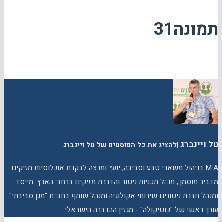
תמונה31
טל ויינברג
|
להציג את כל הפוסטים של טל ויינברג
M.A בניהול משאבי טבע וסביבה, יועץ ומרצה לבקרת אוכלוסיות מזיקים.
מדביר מוסמך, מנהל תכניות ניטור והדברת מזיקים ברחבי הארץ. מייסד
ומנהל חברת ניטורים שירותי אקולוגיה ומנהל שותף בחברת "מגן סביבתי".
עורך ראשי של "קוטיקולה" - מגזין ההדברה הישראלי.