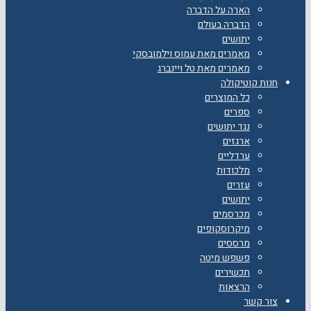
הארה על הדברה
הדברה בעולם
יתושים
מאמרים מאת עמוס וילמובסקי
מאמרים מאת טל ויינברג
חנות קוטיקולה
כל המוצרים
ספרים
נגד יתושים
ארגזים
ערדליים
מלכודות
עזרים
יתושים
מכרסמים
מיקרוסקופים
מרססים
פשפש מיטה
תכשירים
הרצאות
צור קשר