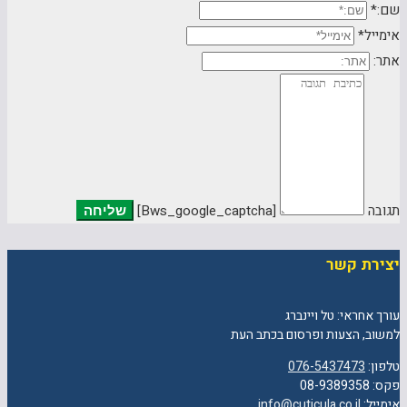
שם:*
אימייל*
אתר:
תגובה
[bws_google_captcha]
יצירת קשר
עורך אחראי: טל ויינברג
למשוב, הצעות ופרסום בכתב העת
טלפון:
076-5437473
פקס: 08-9389358
אימייל:
info@cuticula.co.il