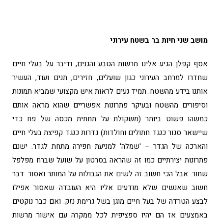
מושב שני חיות בר בשטח עירוני
אסף קפלן הגיע אלינו מרשות הטבע והגנים, ודיבר על בעלי חיים
שחדרו למרחב העירוני כגון שועלים, חזירים, תנים ועוד, העשיר
אותנו בידע מהשטח. תמיד נעים לראות איש מקצועי שמביא תמונות
וסיפורים מהשטח ובעיקר פתרונות אפשריים שהוא מראה אותם
כמשהו פשוט ביותר (משקולת על תחתית מכסה של פח כדי
שיישאר סגור כנגד חתולים וחולדות) גדרות כנגד קפיצת בעלי חיים
והארכה של הגדר – 'שמלה' למניעת חפירה מתחת לגדר. ישנם
פתרונות יצירתיים כמו זה שהראה בסרטון על שועל שברח מפלפל
שחור. אבל הכי חשוב זה לשים את הגבולות על המותר ואסור. דבר
חשוב שאנשים שלא מודעים אליו היא העובדה שאסור אפילו
לבצע הטרדה של בעל חיים מוגן בשל גרימת נזק. ואם כבר נוקטים
באמצעים אז הם יהיו ספציפית לכל ממקרה עם אישור מרשות