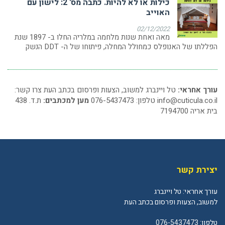
כילות או לא להיות. כתבה מס' 2: לישון עם
האוייב
02/12/2022
מאה ואחת שנות מלחמה במלריה החלו ב- 1897 שנת
הפללתו של האנופלס כמחולל המחלה, פיתוחו של ה- DDT הנשק
עורך אחראי:
טל ויינברג למשוב, הצעות ופרסום בכתב העת צרו קשר:
info@cuticula.co.il
טלפון: 076-5437473
מען למכתבים:
ת.ד. 438
בית אריה 7194700
יצירת קשר
עורך אחראי: טל ויינברג
למשוב, הצעות ופרסום בכתב העת
טלפון:
076-5437473