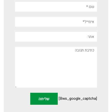
שם:*
אימייל*
אתר:
תגובה
[bws_google_captcha]