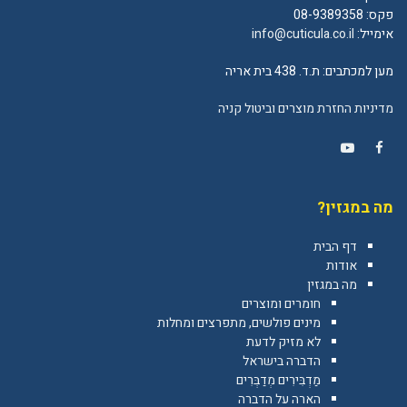
פקס: 08-9389358
אימייל:
info@cuticula.co.il
מען למכתבים: ת.ד. 438 בית אריה
מדיניות החזרת מוצרים וביטול קניה
YouTube
Facebook
מה במגזין?
דף הבית
אודות
מה במגזין
חומרים ומוצרים
מינים פולשים, מתפרצים ומחלות
לא מזיק לדעת
הדברה בישראל
מַדְבִּירִים מְדַבְּרִים
הארה על הדברה