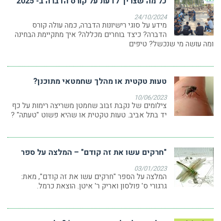
כל מה שצריך לדעת על קורס הדברה ב- 2025
24/10/2024
מידע על סוגי רישיונות הדברה, כמה עולה קורס
הדברה? כיצד בוחרים מכללה? איך מתקיימת הבחינה
ומה עושה מי שנכשל? טיפים
טעות טקטית או מהלך שחמטאי מתוכנן?
10/06/2023
צילומים של נקבת זבוב שחמטן משריצה רימות על כף
יד בתל אביב. טעות טקטית או שהיא פשוט "טעתה" ?
"חרקים עשו את זה קודם" – המלצה על ספר
03/01/2023
המלצה על הספר "חרקים עשו את זה קודם", מאת:
גרגורי ס' פולסון ואריק ר' איטן. הוצאת כרמל.