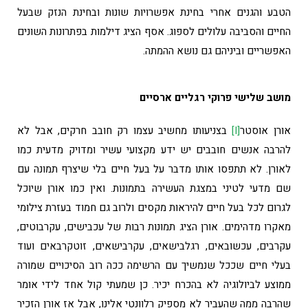
הטבע והגנים אחרי בחינת אפשרויות שונות ובחינת הנזק שבעל
החיים והסביבה עלולים לספוג. אסף הציג דילמות בפתרונות השונים
האפשריים וביניהם גם נושא ההמתה.
מושב שלישי
פרוקי רגליים ארסיים
אורן אוסטר
[i]
בצניעותו מחשיב עצמו רק חובב חרקים, אבל לא
להרבה אנשים חובבים יש ידע מקצועי עשיר ומדויק מדעית כמו
לאורן. לא תתפסו אותו מדבר על בעל חיים בלי שיצרף תמונה עם
שם מדעי לטיני במצגת העשירה בתמונות. ואין כמו אורן שיוכל
לגרום לכל בעל חיים להיראות מקסים ולרוב גם חמוד בעזרת צילומי
מאקרו מדהימים. אורן הציג תמונות רבות של עכבישים, עקרבוטים,
עקרבים, עכשובאים, רגלבישאים, עקרבישאים, זוטקרבאים ועוד
בעלי חיים שככל שנמשיך עם הרשימה ככה רוב הסיכויים שמורה
ממוצע לביולוגיה לא בהכרח יכיר. כן שמעתי קול אחד לידי אומר
שהרבה ממה שהעביר לא מספיק רלוונטי אלינו, אבל אז אורן הזכיר