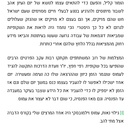
הומור קליל, והפעם כדי להתאים עצמו לנושא של יום העיון אהב
לשבור מיתוסים ולהרגיע בנוגע לבעלי חיים מסוימים שעם ישראל
חש שהם מזיקים, אך הם בעצם לא מזיקים או שהנזק שעלולים
לגרום לא כל כך היסטרי. הכי נחמד היה לראות את השקופיות
שמביאות דוגמאות של עבודה גרועה שעשו בעיתונות והביאו מידע
רחוק מהמציאות בגלל הלחץ שלהם אחרי כותרות.
המצלמות של רוב המשתתפים תקתקו רבות עקב הפרטים הרבים
שהופיעו בכל שקופית. רפי חפץ, יו"ר וועדת הדרכות התקשה להגיד
לעמוס שנגמר הזמן כיוון שההרצאה שלו כה נעימה ומעשירה. יום
אחד ישכילו לאפשר לו להעביר בעצמו כנס במשך יום שלם וגם אז
הזמן לא יספיק לו כדי להעביר את כל הידע שצבר בעיקר במעבדה
עד הפנסיה. וגם מאז הפנסיה, כי שום דבר לא יעצור את עמוס.
[i]
גילוי נאות, עמוס וילמובסקי היה אחד המרצים שלי בקורס הדברה
אצל מתי להב.