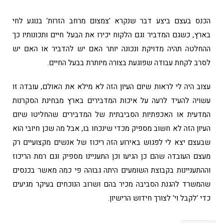
הכנס בעצם ביצע דבר שנקרא 'צמצום מרחב הזרות' בנוגע לחי
בארץ, כשגם המדביר וגם הלקוח יכירו את הבעל חיים ותכונותיו כך
ההחלטה תהיה מדויקת ונכונה יותר האם יש להדביר או האם יש
לסרב לקחת עבודה שפוגעת בצורה מיותרת בבעל החיים.
עצוב היה לי לראות שיום העיון הזה לא מילא את האולם, עובדה זו
עשויה להעיד לרעה על איכות המדבירים בארץ מבחינת הסקרנות
המדעית או האכפתיות הסביבתית של המדבירים שהחליטו שיום
העיון הזה לא חשוב מספיק מכדי שינכחו בו, אבל מה שכן חיובי הוא
שבעצם יצא לי לפגוש באירוע הזה ריכוז של אנשים מקצועיים רק
מעצם העובדה שהם כן הגיעו וכן התעניינו מספיק וגם רמת הריכוז
וההתעניינות בקבוצת השומעים היתה גבוהה פי כמה מאשר בכנסים
שהמשרד להגנת הסביבה מכיר בהם ושרוב הנוכחים בעיקר מגיעים
כדי 'לקבל וי' לצורך חידוש הרישיון.