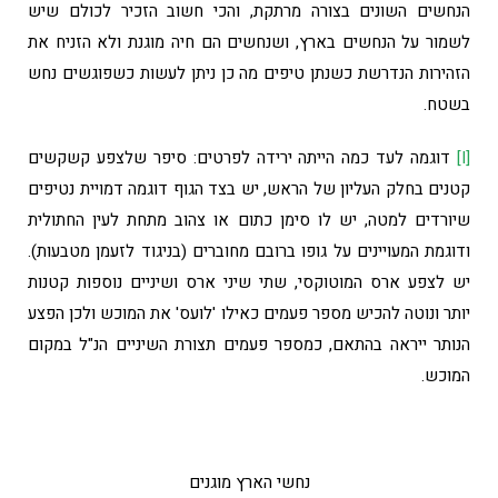
הנחשים השונים בצורה מרתקת, והכי חשוב הזכיר לכולם שיש
לשמור על הנחשים בארץ, ושנחשים הם חיה מוגנת ולא הזניח את
הזהירות הנדרשת כשנתן טיפים מה כן ניתן לעשות כשפוגשים נחש
בשטח.
[i]
דוגמה לעד כמה הייתה ירידה לפרטים: סיפר שלצפע קשקשים
קטנים בחלק העליון של הראש, יש בצד הגוף דוגמה דמויית נטיפים
שיורדים למטה, יש לו סימן כתום או צהוב מתחת לעין החתולית
ודוגמת המעויינים על גופו ברובם מחוברים (בניגוד לזעמן מטבעות).
יש לצפע ארס המוטוקסי, שתי שיני ארס ושיניים נוספות קטנות
יותר ונוטה להכיש מספר פעמים כאילו 'לועס' את המוכש ולכן הפצע
הנותר ייראה בהתאם, כמספר פעמים תצורת השיניים הנ"ל במקום
המוכש.
נחשי הארץ מוגנים