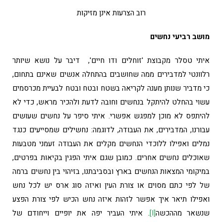
רוב הצרעות אינן מזיקות
מושב רביעי נחשים
איתי טסלר מקבוצת 'זוחלים ודו חיים', דיבר על נושא שיותר
רלוונטי למדבירים ממה שחושבים בהתחלה אנשים שאינם בתחום,
כי מדביר שנותן מענה לקריאה בשטח ובטח ובטח לבעיית מכרסמים
עשוי בהחלט להיתקל בנחשים וחובה לדעת ולהכיר מראש, כדי לא
להיתפס לא מוכן למפגש אפשרי. איתי סיפר על נחשים שעושים
עבורנו, המדבירים, את העבודה, לדוגמה: נחשילים שמסייעים כנגד
נמלים ואפילו ללוכדי הנחשים מקלים את העבודה זעמני מטבעות
שאוכלים נחשים אחרים. כמובן שגם איתי הפגין בקיאות בפרטים,
במיקומי המצאות הנחשים בארץ ובסביבתנו, בזיהוי בין נחשים ברמה
של לפי כתם מסוים או צורת העין ואיזה סוג ארס יש לכל נחש
ואפילו תיאר איך אפשר לזהות איזה נחש הכיש לפי צורת הפצע
שנשאר מההכשה
[i]
. איתי העביר יפה את יופיים וייחודם של