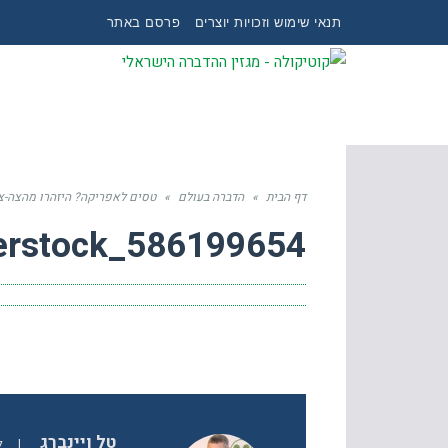
תנאי שימוש וזכויות יוצרים
פרסם באתר
דף הבית
»
הדברה בעולם
»
טסים לאפריקה? היזהרו מהצה-צ
erstock_586199654
טל ויינברג
|
ל