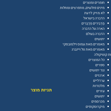
חומרים ומוצרים
מינים פולשים, מתפרצים ומחלות
לא מזיק לדעת
הדברה בישראל
מַדְבִּירִים מְדַבְּרִים
הארה על הדברה
הדברה בעולם
יתושים
מאמרים מאת עמוס וילמובסקי
מאמרים מאת טל ויינברג
ת קוטיקולה
כל המוצרים
ספרים
נגד יתושים
ארגזים
ערדליים
מלכודות
תגיות מוצר
עזרים
יתושים
מכרסמים
מיקרוסקופים