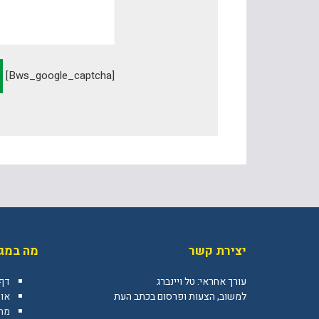
[bws_google_captcha]
יצירת קשר
מה במגז
עורך אחראי: טל ויינברג
דף
למשוב, הצעות ופרסום בכתב העת
או
מה 