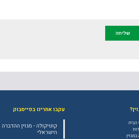
ין?
עקבו אחרינו בפייסבוק
 הבית
‎קוטיקולה - מגזין ההדברה
דות
הישראלי‎
במגזין