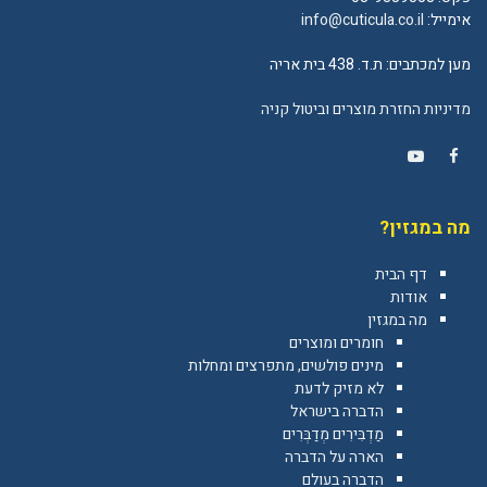
אימייל:
info@cuticula.co.il
מען למכתבים: ת.ד. 438 בית אריה
מדיניות החזרת מוצרים וביטול קניה
YouTube
Facebook
מה במגזין?
דף הבית
אודות
מה במגזין
חומרים ומוצרים
מינים פולשים, מתפרצים ומחלות
לא מזיק לדעת
הדברה בישראל
מַדְבִּירִים מְדַבְּרִים
הארה על הדברה
הדברה בעולם