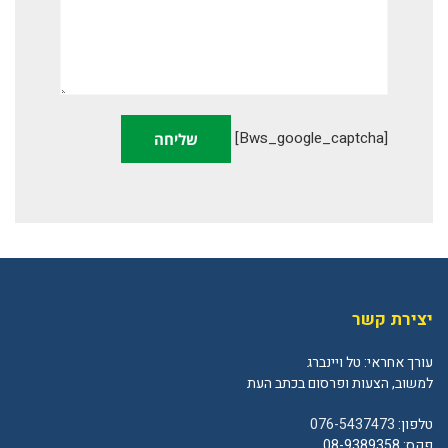
[bws_google_captcha]
יצירת קשר
עורך אחראי: טל ויינברג
למשוב, הצעות ופרסום בכתב העת
טלפון:
076-5437473
פקס: 08-9389358