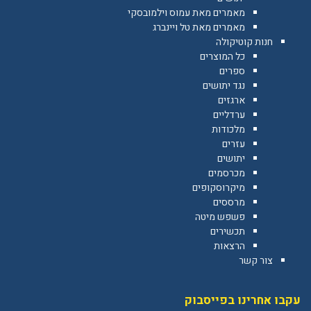
מאמרים מאת עמוס וילמובסקי
מאמרים מאת טל ויינברג
חנות קוטיקולה
כל המוצרים
ספרים
נגד יתושים
ארגזים
ערדליים
מלכודות
עזרים
יתושים
מכרסמים
מיקרוסקופים
מרססים
פשפש מיטה
תכשירים
הרצאות
צור קשר
עקבו אחרינו בפייסבוק