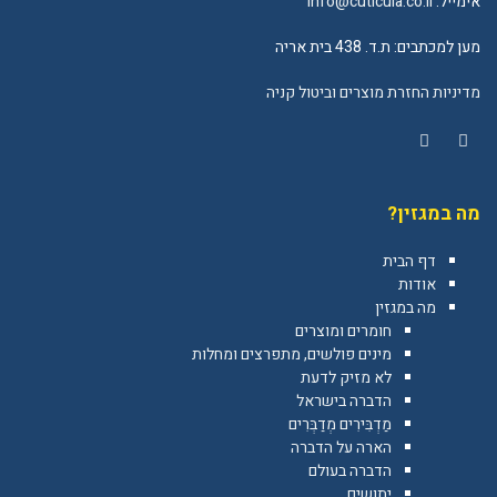
אימייל:
info@cuticula.co.il
מען למכתבים: ת.ד. 438 בית אריה
מדיניות החזרת מוצרים וביטול קניה
YouTube
Facebook
מה במגזין?
דף הבית
אודות
מה במגזין
חומרים ומוצרים
מינים פולשים, מתפרצים ומחלות
לא מזיק לדעת
הדברה בישראל
מַדְבִּירִים מְדַבְּרִים
הארה על הדברה
הדברה בעולם
יתושים