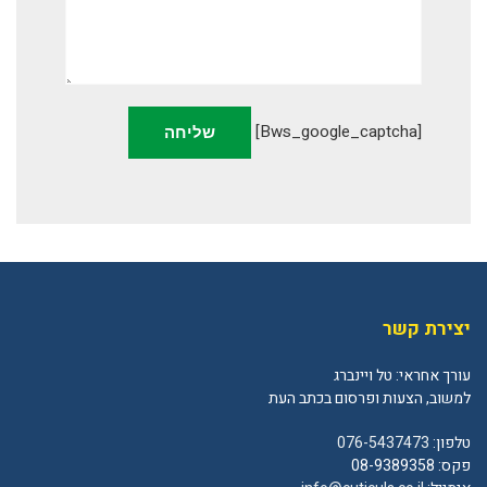
[bws_google_captcha]
יצירת קשר
עורך אחראי: טל ויינברג
למשוב, הצעות ופרסום בכתב העת
טלפון:
076-5437473
פקס: 08-9389358