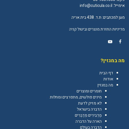
אימייל:
info@cuticula.co.il
מען למכתבים: ת.ד. 438 בית אריה
מדיניות החזרת מוצרים וביטול קניה
YouTube
Facebook
מה במגזין?
דף הבית
אודות
מה במגזין
חומרים ומוצרים
מינים פולשים, מתפרצים ומחלות
לא מזיק לדעת
הדברה בישראל
מַדְבִּירִים מְדַבְּרִים
הארה על הדברה
הדברה בעולם