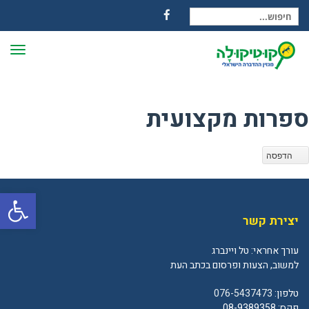
חיפוש עבור:
Facebook
תפרי
ספרות מקצועית
הדפסה
פתח
יצירת קשר
עורך אחראי: טל ויינברג
למשוב, הצעות ופרסום בכתב העת
טלפון:
076-5437473
פקס: 08-9389358