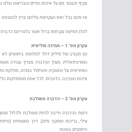
עקיף וכעבור זמן על איכות החיים והבריאות שלנו ו
אז מהם בכל זאת העקרונות עליהם צריך להתבסס מ
להלן חמישה עקרונות ברזל אשר בלעדיהם הדברת ה
עקרון מס' 1 – תמיכה פוליטית
גם תקציב של מיליון דולר למלחמה ביתושים לא 
המוניציפאלית. מערך ההדברה מצריך עבודה משותפ
האחראית על ההשקיה והטיפול בצנרת, מחלקת התשת
איכות הסביבה, הדוברות. לכל אחת מהמחלקות הללו
עקרון מס' 2 – הדברה משולבת
גישת ההדברה חייבת להיות משולבת ולכלול מגוון
עילי, בריכות ומתקני מים), דרך התשתיות (טיפול
היתושים בשטח.