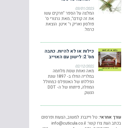
03/01/2023
המלצה על הספר "חרקים עשו
את זה קודם", מאת: גרגורי ס'
פולסון ואריק ר' איטן. הוצאת
כרמל.
כילות או לא להיות. כתבה
מס' 2: לישון עם האוייב
02/12/2022
מאה ואחת שנות מלחמה
במלריה החלו ב- 1897 שנת
הפללתו של האנופלס כמחולל
המחלה, פיתוחו של ה- DDT
הנשק
עורך אחראי:
טל ויינברג למשוב, הצעות ופרסום
בכתב העת צרו קשר:
info@cuticula.co.il