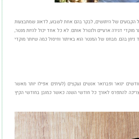
1. לאתר את בתי הגידול הקבועים של היתושים, לבקר בהם אחת לשבוע, לדאוג שמתבצעות
יביות 2. לאתר כמה שיותר מוקדי דגירה ארעיים ולנטרל אותם. לא כל אחד יכול להיות מנטר,
ניחן בהם. מבחנו של המנטר הוא באיתור וחיסול כמה שיותר מוקדי
דשים ינואר ופברואר אנשים נעקצים (לעיתים אפילו יותר מאשר
צריכה להתפרס לאורך כל חודשי השנה כאשר כמובן בחודשי הקיץ