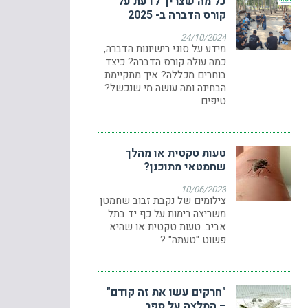
כל מה שצריך לדעת על
קורס הדברה ב- 2025
24/10/2024
מידע על סוגי רישיונות הדברה,
כמה עולה קורס הדברה? כיצד
בוחרים מכללה? איך מתקיימת
הבחינה ומה עושה מי שנכשל?
טיפים
טעות טקטית או מהלך
שחמטאי מתוכנן?
10/06/2023
צילומים של נקבת זבוב שחמטן
משריצה רימות על כף יד בתל
אביב. טעות טקטית או שהיא
פשוט "טעתה" ?
"חרקים עשו את זה קודם"
– המלצה על ספר