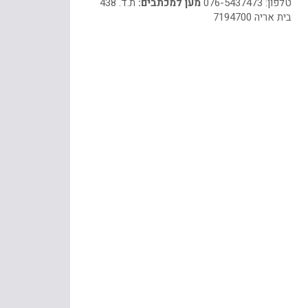
טלפון: 076-5437473
מען למכתבים:
ת.ד. 438
בית אריה 7194700