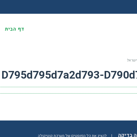
דף הבית
א
בישראל
D795d795d7a2d793-D790d
ה בדיקה
|
להציג את כל הפוסטים של מערכת קוטיקולה