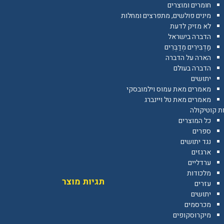
חומרים ומוצרים
מינים פולשים, מתפרצים ומחלות
לא מזיק לדעת
הדברה בישראל
מַדְבִּירִים מְדַבְּרִים
הארה על הדברה
הדברה בעולם
יתושים
מאמרים מאת עמוס וילמובסקי
מאמרים מאת טל ויינברג
ת קוטיקולה
כל המוצרים
ספרים
נגד יתושים
ארגזים
ערדליים
מלכודות
תגיות מוצר
עזרים
יתושים
מכרסמים
מיקרוסקופים