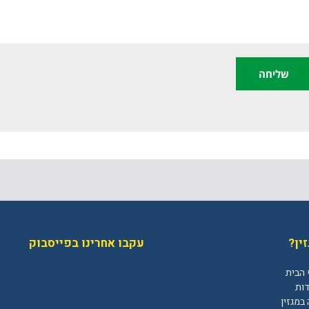
ין?
עקבו אחרינו בפייסבוק
 הבית
דות
במגזין