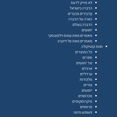
לא מזיק לדעת
הדברה בישראל
מַדְבִּירִים מְדַבְּרִים
הארה על הדברה
הדברה בעולם
יתושים
מאמרים מאת עמוס וילמובסקי
מאמרים מאת טל ויינברג
חנות קוטיקולה
כל המוצרים
ספרים
נגד יתושים
ארגזים
ערדליים
מלכודות
עזרים
יתושים
מכרסמים
מיקרוסקופים
מרססים
פשפש מיטה