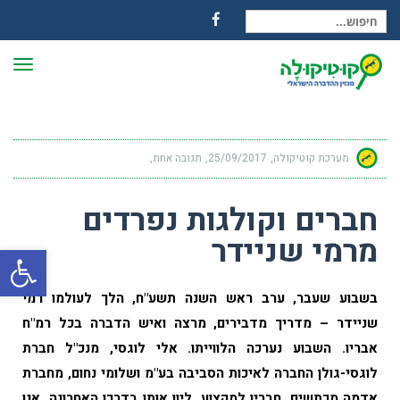
חיפוש עבור:
Facebook
תפרי
מערכת קוטיקולה
25/09/2017
תגובה אחת
חברים וקולגות נפרדים
מרמי שניידר
פתח
בשבוע שעבר, ערב ראש השנה תשע"ח, הלך לעולמו רמי
שניידר – מדריך מדבירים, מרצה ואיש הדברה בכל רמ"ח
אבריו. השבוע נערכה הלווייתו. אלי לוגסי, מנכ"ל חברת
לוגסי-גולן החברה לאיכות הסביבה בע"מ ושלומי נחום, מחברת
אדמה מכתשים, חבריו למקצוע, ליוו אותו בדרכו האחרונה. אנו