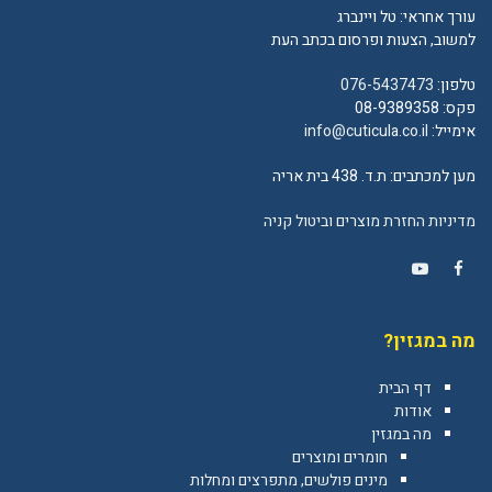
עורך אחראי: טל ויינברג
למשוב, הצעות ופרסום בכתב העת
טלפון:
076-5437473
פקס: 08-9389358
אימייל:
info@cuticula.co.il
מען למכתבים: ת.ד. 438 בית אריה
מדיניות החזרת מוצרים וביטול קניה
YouTube
Facebook
מה במגזין?
דף הבית
אודות
מה במגזין
חומרים ומוצרים
מינים פולשים, מתפרצים ומחלות