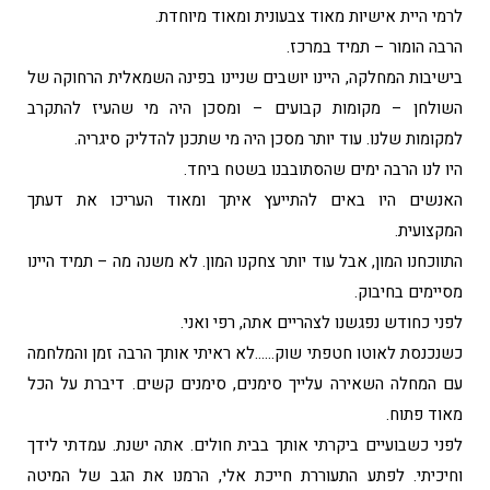
לרמי היית אישיות מאוד צבעונית ומאוד מיוחדת.
הרבה הומור – תמיד במרכז.
בישיבות המחלקה, היינו יושבים שניינו בפינה השמאלית הרחוקה של
השולחן – מקומות קבועים – ומסכן היה מי שהעיז להתקרב
למקומות שלנו. עוד יותר מסכן היה מי שתכנן להדליק סיגריה.
היו לנו הרבה ימים שהסתובבנו בשטח ביחד.
האנשים היו באים להתייעץ איתך ומאוד העריכו את דעתך
המקצועית.
התווכחנו המון, אבל עוד יותר צחקנו המון. לא משנה מה – תמיד היינו
מסיימים בחיבוק.
לפני כחודש נפגשנו לצהריים אתה, רפי ואני.
כשנכנסת לאוטו חטפתי שוק……לא ראיתי אותך הרבה זמן והמלחמה
עם המחלה השאירה עלייך סימנים, סימנים קשים. דיברת על הכל
מאוד פתוח.
לפני כשבועיים ביקרתי אותך בבית חולים. אתה ישנת. עמדתי לידך
וחיכיתי. לפתע התעוררת חייכת אלי, הרמנו את הגב של המיטה