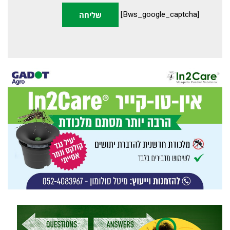
[bws_google_captcha]