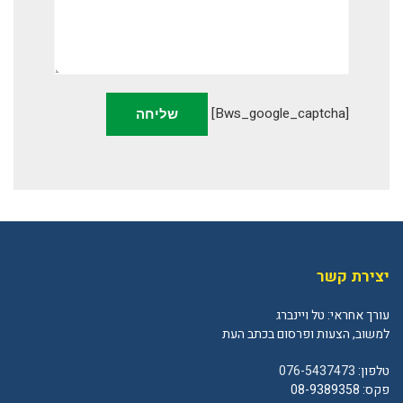
[bws_google_captcha]
יצירת קשר
עורך אחראי: טל ויינברג
למשוב, הצעות ופרסום בכתב העת
טלפון:
076-5437473
פקס: 08-9389358