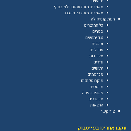
יתושים
מאמרים מאת עמוס וילמובסקי
מאמרים מאת טל ויינברג
חנות קוטיקולה
כל המוצרים
ספרים
נגד יתושים
ארגזים
ערדליים
מלכודות
עזרים
יתושים
מכרסמים
מיקרוסקופים
מרססים
פשפש מיטה
תכשירים
הרצאות
צור קשר
עקבו אחרינו בפייסבוק