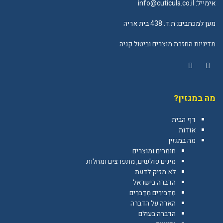
אימייל:
info@cuticula.co.il
מען למכתבים: ת.ד. 438 בית אריה
מדיניות החזרת מוצרים וביטול קניה
YouTube
Facebook
מה במגזין?
דף הבית
אודות
מה במגזין
חומרים ומוצרים
מינים פולשים, מתפרצים ומחלות
לא מזיק לדעת
הדברה בישראל
מַדְבִּירִים מְדַבְּרִים
הארה על הדברה
הדברה בעולם