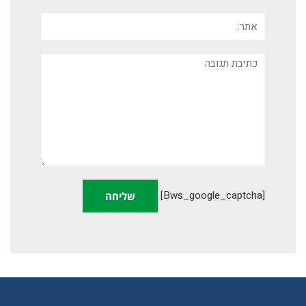
אתר:
תגובה
[bws_google_captcha]