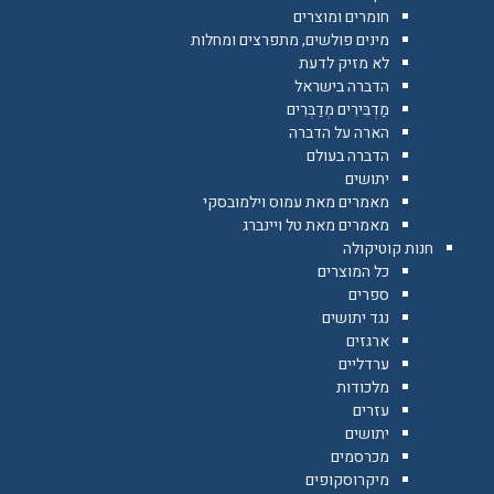
חומרים ומוצרים
מינים פולשים, מתפרצים ומחלות
לא מזיק לדעת
הדברה בישראל
מַדְבִּירִים מְדַבְּרִים
הארה על הדברה
הדברה בעולם
יתושים
מאמרים מאת עמוס וילמובסקי
מאמרים מאת טל ויינברג
חנות קוטיקולה
כל המוצרים
ספרים
נגד יתושים
ארגזים
ערדליים
מלכודות
עזרים
יתושים
מכרסמים
מיקרוסקופים