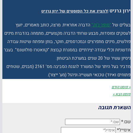
ירון גרניט
|
להציג את כל הפוסטים של ירון גרניט
בעלים של
"סופר ג'וק"
הדברה אחראית. מרצה, כותב מאמרים, יועץ
לעסקים ומוסדות, מבצע שרותי הדברה מקצועיים, מתמחה בהדברת מינים
פולשים, מינים מתפרצים ובמכרסמים, חוקר, בוחן ומפתח שיטות עבודה
חדשניות וכלי עבודה יצירתיים במסגרת קבוצת "קוואטרו סולושנס". בעבר
ניסיון עשיר של 20 שנים במערכת הביטחון.
מדביר בעל היתר של המשרד להגנת הסביבה מס' 2161 (מבנים, שטחים
פתוחים ואיוד) טכנאי תעשייה וניהול (מע' ייצור).
« פוסט קודם
פוסט הבא »
השארת תגובה
שם:*
אימייל*