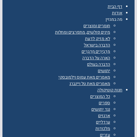
דף הבית
אודות
מה במגזין
חומרים ומוצרים
מינים פולשים, מתפרצים ומחלות
לא מזיק לדעת
הדברה בישראל
מַדְבִּירִים מְדַבְּרִים
הארה על הדברה
הדברה בעולם
יתושים
מאמרים מאת עמוס וילמובסקי
מאמרים מאת טל ויינברג
חנות קוטיקולה
כל המוצרים
ספרים
נגד יתושים
ארגזים
ערדליים
מלכודות
עזרים