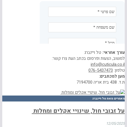
עורך אחראי:
טל ויינברג
למשוב, הצעות ופרסום בכתב העת צרו קשר:
info@cuticula.co.il
טלפון:
076-5437473
מען למכתבים:
ת.ד. 438 בית אריה 7194700
מאמרים מאת טל ויינברג
על זבובי חול, שינויי אקלים ומחלות
12/05/2025