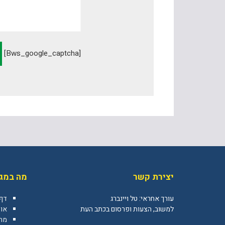
[bws_google_captcha]
יצירת קשר
מה במגז
עורך אחראי: טל ויינברג
דף
למשוב, הצעות ופרסום בכתב העת
או
מה 