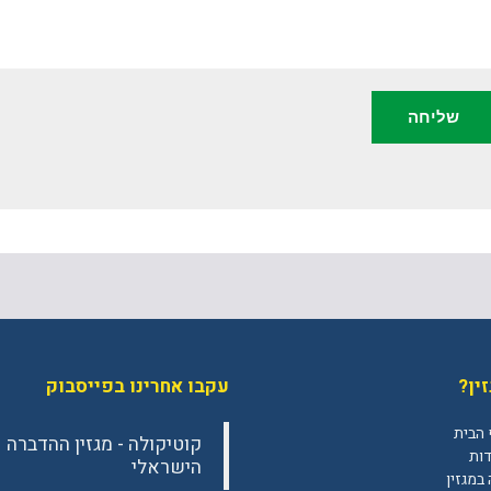
ין?
עקבו אחרינו בפייסבוק
 הבית
‎קוטיקולה - מגזין ההדברה
דות
הישראלי‎
במגזין