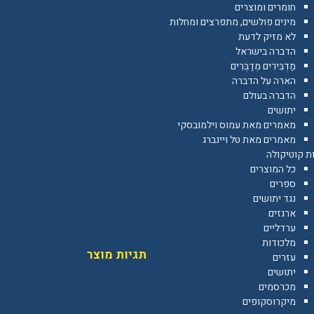
חומרים ומוצרים
מינים פולשים, מתפרצים ומחלות
לא מזיק לדעת
הדברה בישראל
מַדְבִּירִים מְדַבְּרִים
הארה על הדברה
הדברה בעולם
יתושים
מאמרים מאת עמוס וילמובסקי
מאמרים מאת טל ויינברג
ת קוטיקולה
כל המוצרים
ספרים
נגד יתושים
ארגזים
ערדליים
מלכודות
תגיות מוצר
עזרים
יתושים
מכרסמים
מיקרוסקופים