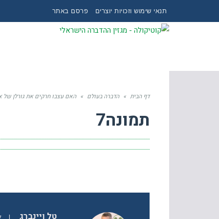
תנאי שימוש וזכויות יוצרים
פרסם באתר
דף הבית
»
הדברה בעולם
»
האם עצבו חרקים את גורלן של א
תמונה7
טל ויינברג
|
ל