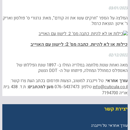
03/01/2023
המלצה על הספר "חרקים עשו את זה קודם", מאת: גרגורי ס' פולסון ואריק
ר' איטן. הוצאת כרמל.
כילות או לא להיות. כתבה מס' 2: לישון עם האוייב
02/12/2022
מאה ואחת שנות מלחמה במלריה החלו ב- 1897 שנת הפללתו של
האנופלס כמחולל המחלה, פיתוחו של ה- DDT הנשק
עורך אחראי:
טל ויינברג למשוב, הצעות ופרסום בכתב העת צרו קשר:
info@cuticula.co.il
טלפון: 076-5437473
מען למכתבים:
ת.ד. 438 בית
אריה 7194700
יצירת קשר
עורך אחראי: טל ויינברג