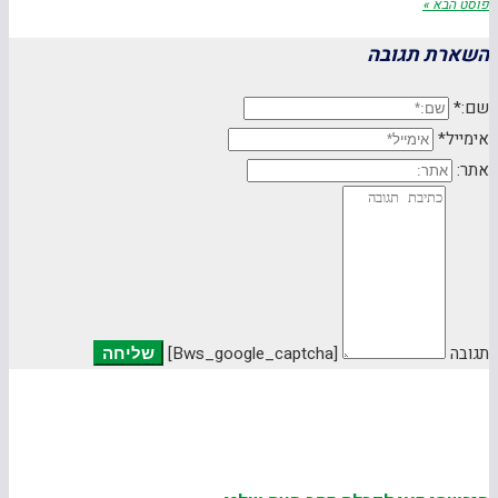
פוסט הבא »
השארת תגובה
שם:*
אימייל*
אתר:
תגובה
[bws_google_captcha]