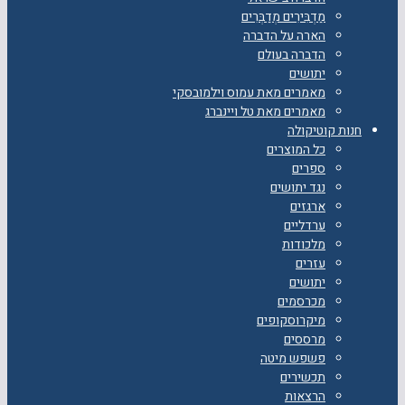
מַדְבִּירִים מְדַבְּרִים
הארה על הדברה
הדברה בעולם
יתושים
מאמרים מאת עמוס וילמובסקי
מאמרים מאת טל ויינברג
חנות קוטיקולה
כל המוצרים
ספרים
נגד יתושים
ארגזים
ערדליים
מלכודות
עזרים
יתושים
מכרסמים
מיקרוסקופים
מרססים
פשפש מיטה
תכשירים
הרצאות