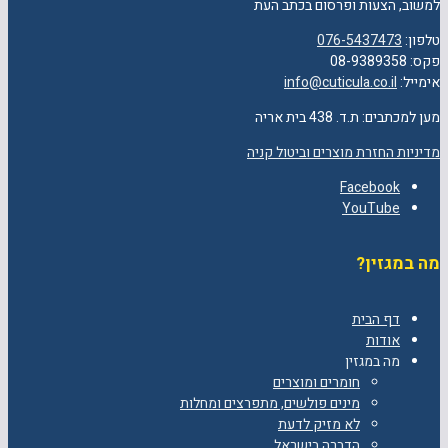
למשוב, הצעות ופרסום בכתב העת
טלפון:
076-5437473
פקס: 08-9389358
אימייל:
info@cuticula.co.il
מען למכתבים: ת.ד. 438 בית אריה
מדיניות החזרת מוצרים וביטול קניה
Facebook
YouTube
מה במגזין?
דף הבית
אודות
מה במגזין
חומרים ומוצרים
מינים פולשים, מתפרצים ומחלות
לא מזיק לדעת
הדברה בישראל