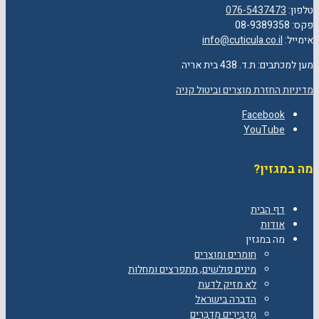
טלפון:
076-5437473
פקס: 08-9389358
אימייל:
info@cuticula.co.il
מען למכתבים: ת.ד. 438 בית אריה
מדיניות החזרת מוצרים וביטול קניה
Facebook
YouTube
מה במגזין?
דף הבית
אודות
מה במגזין
חומרים ומוצרים
מינים פולשים, מתפרצים ומחלות
לא מזיק לדעת
הדברה בישראל
מַדְבִּירִים מְדַבְּרִים