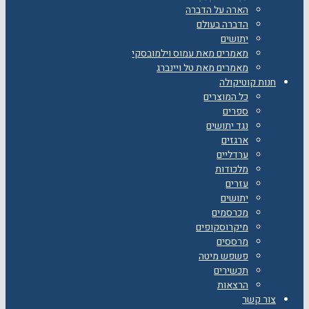
הארה על הדברה
הדברה בעולם
יתושים
מאמרים מאת עמוס וילמובסקי
מאמרים מאת טל ויינברג
חנות קוטיקולה
כל המוצרים
ספרים
נגד יתושים
ארגזים
ערדליים
מלכודות
עזרים
יתושים
מכרסמים
מיקרוסקופים
מרססים
פשפש מיטה
תכשירים
הרצאות
צור קשר