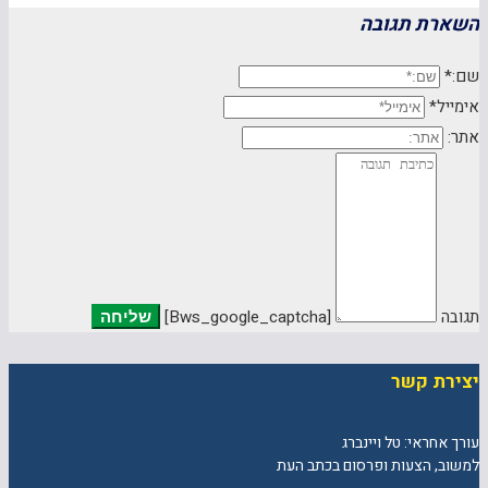
השארת תגובה
שם:*
אימייל*
אתר:
תגובה
[bws_google_captcha]
יצירת קשר
עורך אחראי: טל ויינברג
למשוב, הצעות ופרסום בכתב העת