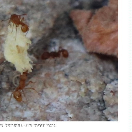
גרגרי "גירית" 0.01% פיפרוניל. צלם: טל ויינברג