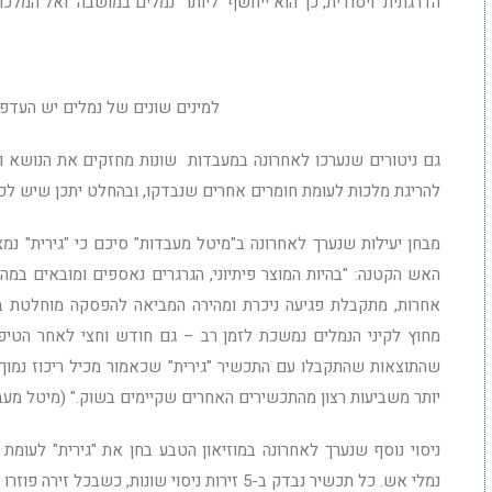
הדרגתית ויסודית, כך הוא ייחשף ליותר נמלים במושבה ואל המלכות
למינים שונים של נמלים יש העדפו
גם ניטורים שנערכו לאחרונה במעבדות שונות מחזקים את הנושא ו
להריגת מלכות לעומת חומרים אחרים שנבדקו, ובהחלט יתכן שיש לכך 
מבחן יעילות שנערך לאחרונה ב"מיטל מעבדות" סיכם כי "גירית" נמ
האש הקטנה: "בהיות המוצר פיתיוני, הגרגרים נאספים ומובאים במה
מחוץ לקיני הנמלים נמשכת לזמן רב – גם חודש וחצי לאחר הטיפו
שהתוצאות שהתקבלו עם התכשיר "גירית" שכאמור מכיל ריכוז נמוך י
יותר משביעות רצון מהתכשירים האחרים שקיימים בשוק." (מיטל מעבדות, .20
ניסוי נוסף שנערך לאחרונה במוזיאון הטבע בחן את "גירית" לעו
נמלי אש. כל תכשיר נבדק ב-5 זירות ניסוי שונות, כשבכל זירה פוזרו 10 גרם בהתאם למופיע בתוויות השונות.