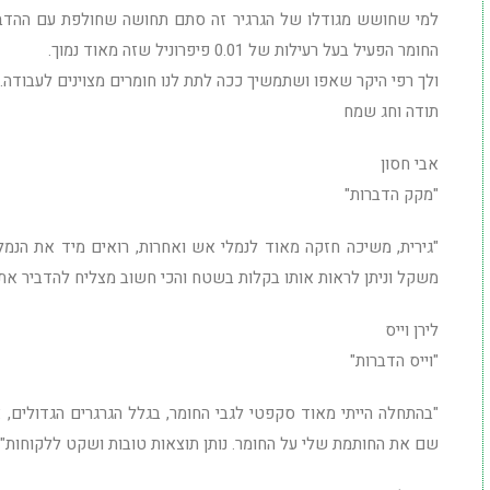
למי שחושש מגודלו של הגרגיר זה סתם תחושה שחולפת עם ההדברה
החומר הפעיל בעל רעילות של 0.01 פיפרוניל שזה מאוד נמוך.
ולך רפי היקר שאפו ושתמשיך ככה לתת לנו חומרים מצוינים לעבודה.
תודה וחג שמח
אבי חסון
"מקק הדברות"
"גירית, משיכה חזקה מאוד לנמלי אש ואחרות, רואים מיד את הנמלים
משקל וניתן לראות אותו בקלות בשטח והכי חשוב מצליח להדביר את 
לירן וייס
"וייס הדברות"
"בהתחלה הייתי מאוד סקפטי לגבי החומר, בגלל הגרגרים הגדולים,
שם את החותמת שלי על החומר. נותן תוצאות טובות ושקט ללקוחות"