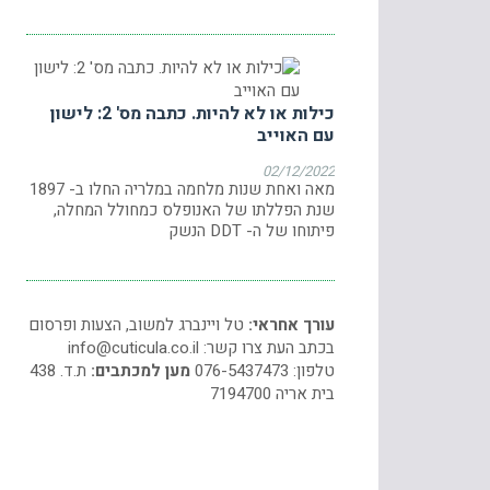
כילות או לא להיות. כתבה מס' 2: לישון
עם האוייב
02/12/2022
מאה ואחת שנות מלחמה במלריה החלו ב- 1897
שנת הפללתו של האנופלס כמחולל המחלה,
פיתוחו של ה- DDT הנשק
עורך אחראי:
טל ויינברג למשוב, הצעות ופרסום
בכתב העת צרו קשר:
info@cuticula.co.il
טלפון: 076-5437473
מען למכתבים:
ת.ד. 438
בית אריה 7194700