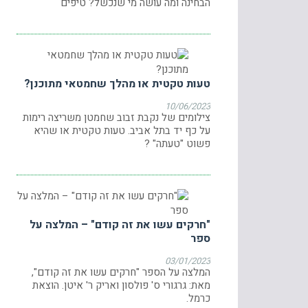
הבחינה ומה עושה מי שנכשל? טיפים
טעות טקטית או מהלך שחמטאי מתוכנן?
10/06/2023
צילומים של נקבת זבוב שחמטן משריצה רימות
על כף יד בתל אביב. טעות טקטית או שהיא
פשוט "טעתה" ?
"חרקים עשו את זה קודם" – המלצה על
ספר
03/01/2023
המלצה על הספר "חרקים עשו את זה קודם",
מאת: גרגורי ס' פולסון ואריק ר' איטן. הוצאת
כרמל.