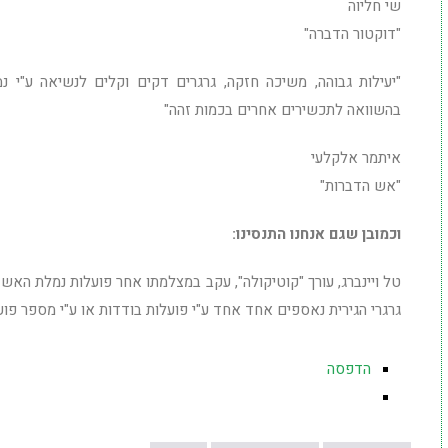
שי חליוה
"דוקטור הדברה"
"יעילות גבוהה, משיכה חזקה, גרגרים דקים וקלים לנשיאה ע"י נ
בהשוואה לתכשירים אחרים בכמות זהה"
איתמר אלקלעי
"אש הדברות"
וכמובן שגם אנחנו התנסינו:
טל ויינברג, עורך "קוטיקולה", עקב במצלמתו אחר פועלות נמלת האש ה
גרגרי הגירית נאספים אחד אחד ע"י פועלות בודדות או ע"י מספר פו
הדפסה