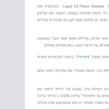
הטכנולוגיה של "גירית" ייחודית וממתינה לרישום פטנט בימים אלו Liquid Oil Phase Release . טכנולוגיה זאת
 ולהיות מורעלת בעצמה, להעביר את הפיתיון
גרגר או חלקים ממנו לקן כמו תכשירים גרגריים
אזור הפיזור, מכילים פחות חומר פעיל בהשוואה
אחרים, על אדמה יבשה, בזמן פעילות הנמלים.
ומר הפעיל "
פיפרוניל
", בדומה לתכשירים אחרים
עילות רבה. החומר משמיד את החרקים לאחר שהם
א היעילות שלו. במקרה של "גירית" הייחוד הוא
שבניגוד לכל החומרים הגרגריים הקיימים היום על המדף, אשר מבוססים על "פיפרוניל" בריכוז 0.05%, ב"גירית" הריכוז
 הרעיון העומד מאחורי זה הוא שהשפעתו תהיה איטית,