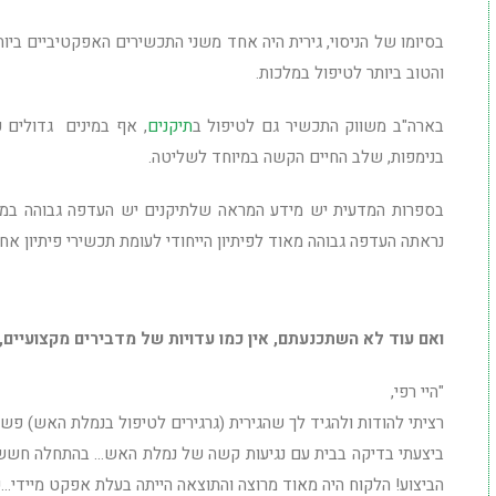
בסיומו של הניסוי, גירית היה אחד משני התכשירים האפקטיביים בי
והטוב ביותר לטיפול במלכות.
בארה"ב משווק התכשיר גם לטיפול ב
תיקנים
, אף במינים גדולים כ
בנימפות, שלב החיים הקשה במיוחד לשליטה.
בספרות המדעית יש מידע המראה שלתיקנים יש העדפה גבוהה במיו
נראתה העדפה גבוהה מאוד לפיתיון הייחודי לעומת תכשירי פיתיון אחר
ואם עוד לא השתכנעתם, אין כמו עדויות של מדבירים מקצועיים
"היי רפי,
רציתי להודות ולהגיד לך שהגירית (גרגירים לטיפול בנמלת האש) פשוט
ביצעתי בדיקה בבית עם נגיעות קשה של נמלת האש… בהתחלה חששת
הביצוע! הלקוח היה מאוד מרוצה והתוצאה הייתה בעלת אפקט מיידי…כ