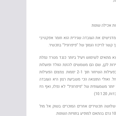
.
ת אכילה שונות
מדגישים את העובדה שגירית הוא חומר אפקטיבי
קשר לריכוז הנמוך של "פיפרוניל" בתכשיר.
צא מתאים לשימוש ויעיל ביותר כנגד מטרד נמלת
ירות לקן, שם הם משמשים להזנת הוולד ופועלות
אחרות, מתקבלת פגיעה ניכרת ומהירה המביאה להפסקה מוחלטת בפעילות השיחור תוך 2-1 יממות. צמצום הפעילות
ל. ואולי התוצאה הכי משביעת רצון היא העובדה
ותר משמעותית של "פיפרוניל" לא נפלו, ואף היו
10.1)
מת שלושה תכשירים אחרים המוכרים בשוק אל מול