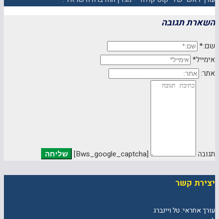
השארת תגובה
שם:*
אימייל*
אתר:
תגובה
[bws_google_captcha]
יצירת קשר
עורך אחראי: טל ויינברג