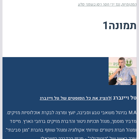
המקומיות, נגד ירי חסר רסן בשפני סלע
תמונה1
טל ויינברג
|
להציג את כל הפוסטים של טל ויינברג
M.A בניהול משאבי טבע וסביבה, יועץ ומרצה לבקרת אוכלוסיות מזיקים.
מדביר מוסמך, מנהל תכניות ניטור והדברת מזיקים ברחבי הארץ. מייסד
ומנהל חברת ניטורים שירותי אקולוגיה ומנהל שותף בחברת "מגן סביבתי".
עורך ראשי של "קוטיקולה" - מגזין ההדברה הישראלי.