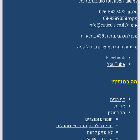
למשוב, הצעות ופרסום בכתב העת
טלפון:
076-5437473
פקס: 08-9389358
אימייל:
info@cuticula.co.il
מען למכתבים: ת.ד. 438 בית אריה
מדיניות החזרת מוצרים וביטול קניה
Facebook
YouTube
מה במגזין?
דף הבית
אודות
מה במגזין
חומרים ומוצרים
מינים פולשים, מתפרצים ומחלות
לא מזיק לדעת
הדברה בישראל