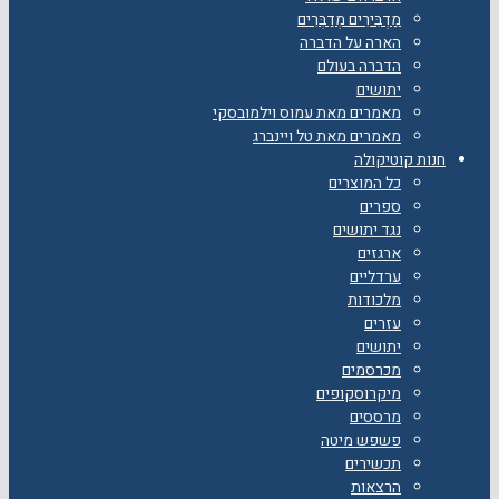
מַדְבִּירִים מְדַבְּרִים
הארה על הדברה
הדברה בעולם
יתושים
מאמרים מאת עמוס וילמובסקי
מאמרים מאת טל ויינברג
חנות קוטיקולה
כל המוצרים
ספרים
נגד יתושים
ארגזים
ערדליים
מלכודות
עזרים
יתושים
מכרסמים
מיקרוסקופים
מרססים
פשפש מיטה
תכשירים
הרצאות