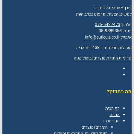
עורך אחראי: טל ויינברג
למשוב, הצעות ופרסום בכתב העת
טלפון:
076-5437473
פקס: 08-9389358
אימייל:
info@cuticula.co.il
מען למכתבים: ת.ד. 438 בית אריה
מדיניות החזרת מוצרים וביטול קניה
Facebook
YouTube
מה במגזין?
דף הבית
אודות
מה במגזין
חומרים ומוצרים
מינים פולשים, מתפרצים ומחלות