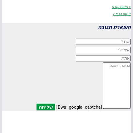
« פוסט קודם
פוסט הבא »
השארת תגובה
שם:*
אימייל*
אתר:
תגובה
[bws_google_captcha]