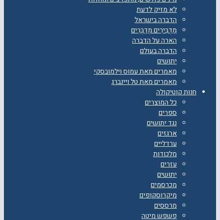
לא מזיק לדעת
הדברה בישראל
מַדְבִּירִים מְדַבְּרִים
הארה על הדברה
הדברה בעולם
יתושים
מאמרים מאת עמוס וילמובסקי
מאמרים מאת טל ויינברג
חנות קוטיקולה
כל המוצרים
ספרים
נגד יתושים
ארגזים
ערדליים
מלכודות
עזרים
יתושים
מכרסמים
מיקרוסקופים
מרססים
פשפש מיטה