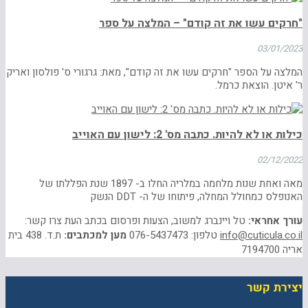
"חרקים עשו את זה קודם" – המלצה על ספר
03/01/2023
המלצה על הספר "חרקים עשו את זה קודם", מאת: גרגורי ס' פולסון ואריק
ר' איטן. הוצאת כרמל.
כילות או לא להיות. כתבה מס' 2: לישון עם האוייב
02/12/2022
מאה ואחת שנות מלחמה במלריה החלו ב- 1897 שנת הפללתו של
האנופלס כמחולל המחלה, פיתוחו של ה- DDT הנשק
עורך אחראי:
טל ויינברג למשוב, הצעות ופרסום בכתב העת צרו קשר:
info@cuticula.co.il
טלפון: 076-5437473
מען למכתבים:
ת.ד. 438 בית
אריה 7194700
יצירת קשר