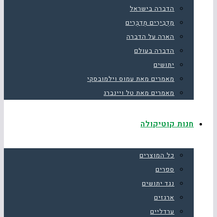
הדברה בישראל
מַדְבִּירִים מְדַבְּרִים
הארה על הדברה
הדברה בעולם
יתושים
מאמרים מאת עמוס וילמובסקי
מאמרים מאת טל ויינברג
חנות קוטיקולה
כל המוצרים
ספרים
נגד יתושים
ארגזים
ערדליים