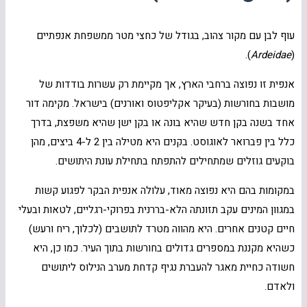
עוף לבן עם מקור צהוב, בגודל של כחצי מטר ממשפחת אנפתיים
).
Ardeidae
(
אנפית זו נפוצה ברחבי הארץ, אך מקיימת רק עשרות בודדות של
מושבות בחורשות (בעיקר אקליפטוס ואורנים) בישראל. מקימה דור
אחד בשנה בקן חדש שהיא בונה או בקן ישן שהיא משפצת, בדרך
כלל בין פברואר לאוגוסט. בקנים היא מטילה בין 2 ל-4 ביצים, מהן
בוקעים גוזלים שמתחילים להתפתח בתחילת עונת היתושים.
במקומות בהם היא נפוצה מאוד, עלולה אנפית הבקר לפגוע קשות
במגוון המינים עקב תזונתה הלא-בררנית בפרוקי-רגליים, לטאות ובעלי
חיים קטנים אחרים. היא מהווה מטרד לתושבים (לכלוך, ריח ורעש)
כשהיא מקננת במספרים גדולים בחורשות בתוך העיר. כמו כן, היא
חשודה כחיית מאגר להעברת נגיף קדחת מערב הנילוס ליתושים
ולאדם.